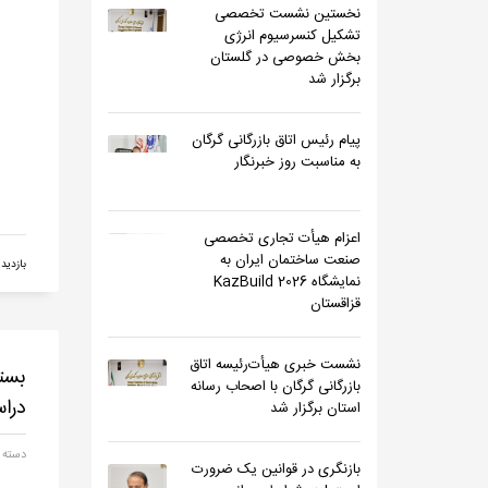
نخستین نشست تخصصی
تشکیل کنسرسیوم انرژی
بخش خصوصی در گلستان
برگزار شد
پیام رئیس اتاق بازرگانی گرگان
به مناسبت روز خبرنگار
اعزام هیأت تجاری تخصصی
صنعت ساختمان ایران به
بازدید 726
نمایشگاه KazBuild 2026
قزاقستان
نشست خبری هیأت‌رئیسه اتاق
بست
بازرگانی گرگان با اصحاب رسانه
درا
استان برگزار شد
دسته 
بازنگری در قوانین یک ضرورت